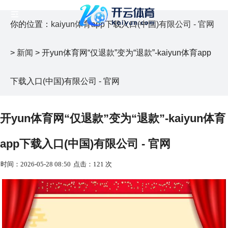
你的位置：
kaiyun体育app下载入口(中国)有限公司 - 官网
>
新闻
> 开yun体育网“仅退款”变为“退款”-kaiyun体育app
下载入口(中国)有限公司 - 官网
开yun体育网“仅退款”变为“退款”-kaiyun体育
app下载入口(中国)有限公司 - 官网
时间：2026-05-28 08:50
点击：121 次