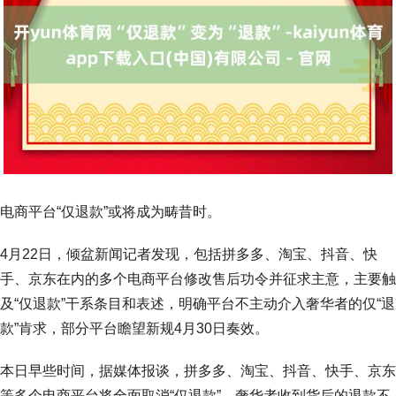
电商平台“仅退款”或将成为畴昔时。
4月22日，倾盆新闻记者发现，包括拼多多、淘宝、抖音、快
手、京东在内的多个电商平台修改售后功令并征求主意，主要触
及“仅退款”干系条目和表述，明确平台不主动介入奢华者的仅“退
款”肯求，部分平台瞻望新规4月30日奏效。
本日早些时间，据媒体报谈，拼多多、淘宝、抖音、快手、京东
等多个电商平台将全面取消“仅退款”，奢华者收到货后的退款不