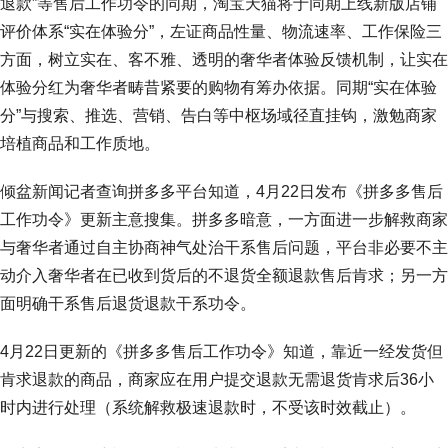
退款”等售后工作功令的同期，淘宝天猫将于同期上线新版店铺
评价体系“实在体验分”，左证商品性量、物流速率、工作保险三
方面，树立实在、客不雅、透明的奢华者体验反馈机制，让实在
体验分红为奢华者畴昔紧要的购物有筹办依据。同期“实在体验
分”与搜索、推选、营销、告白等中枢场域径直挂钩，激勉商家
培植商品和工作质地。
倾盆新闻记者查询拼多多平台知道，4月22日发布《拼多多售后
工作功令》更新主意搜集。拼多多暗意，一方面进一步解救商家
与奢华者通过自主协商神气处治干系售后问题，平台非必要不主
动介入奢华者在已收到货后的不退货全额退款售后肯求；另一方
面明确干系售后退货退款干系功令。
4月22日更新的《拼多多售后工作功令》知道，靠近一经发货但
肯求退款的商品，商家应在用户提交退款无需退货肯求后36小
时内进行处理（系统解救极速退款时，不受该时效截止）。