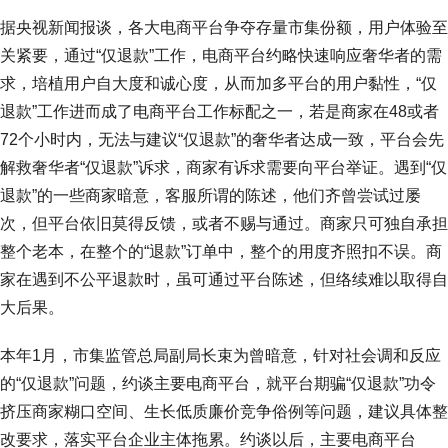
据央视新闻报谈，各大电商平台争夺存量市集份额，用户体验至
关紧要，通过“仅退款”工作，电商平台约略快速响应奢华者的需
求，培植用户自大度和诚心度，从而加多平台的用户黏性，“仅
退款”工作进而成了电商平台工作标配之一，若是商家在48或者
72个小时内，无法与建议“仅退款”的奢华者达成一致，平台会先
解救奢华者“仅退款”诉求，商家有诉求需要向平台举证。遇到“仅
退款”的一些商家暗意，客服所谓的陈述，他们齐曾尝试过屡
次，但平台依旧莫得反馈，或者不赐与通过。商家只可独自承担
整个老本，在整个的“退款”订单中，整个的用度齐照扣不误。商
家在遇到不公平退款时，虽可通过平台陈述，但络续难以取得自
大后果。
本年1月，市集监管总局副局长束为曾暗意，针对社会调和反应
的“仅退款”问题，约谈主要电商平台，就平台期骗“仅退款”功令
挤压商家糊口空间、生长低质廉价竞争俗例等问题，建议具体整
改要求，落实平台企业主体拖累。约谈以后，主要电商平台