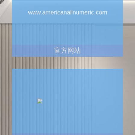
www.americanallnumeric.com
官方网站