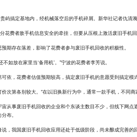
收贵屿搞定基地内，经机械落空后的手机碎屑。新华社记者仇清漪
部分花费者敌手机信息安全的牵挂，但要从压根上激活废旧手机
思预期存在落差，影响了花费者参与废旧手机回收的积极性。
不如放在家里当‘备用机’。”宁波的花费者李芳说。
第可依，花费者估值预期较高，搞定废旧手机的意愿受到搞定模
价次第各别较大。“在以旧换新行为中，通常一款手机，不同商
宇宙从事废旧手机回收的企业和个东谈主数目不少，但线下网点
向分布。
锋说，我国废旧手机回收应用还处于低级阶段，尚未酿成完善的