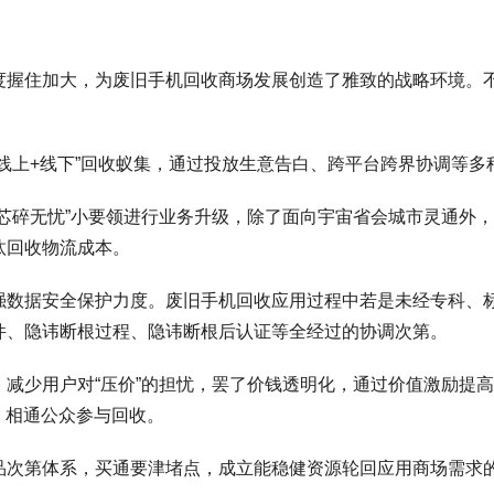
度握住加大，为废旧手机回收商场发展创造了雅致的战略环境。
线上+线下”回收蚁集，通过投放生意告白、跨平台跨界协调等
芯碎无忧”小要领进行业务升级，除了面向宇宙省会城市灵通外
汰回收物流成本。
强数据安全保护力度。废旧手机回收应用过程中若是未经专科、
件、隐讳断根过程、隐讳断根后认证等全经过的协调次第。
减少用户对“压价”的担忧，罢了价钱透明化，通过价值激励提高用
，相通公众参与回收。
品次第体系，买通要津堵点，成立能稳健资源轮回应用商场需求