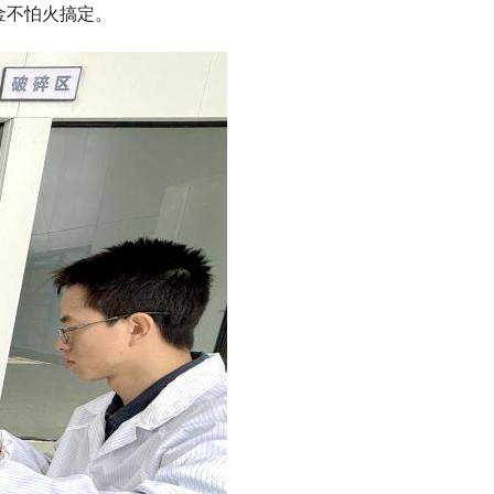
金不怕火搞定。