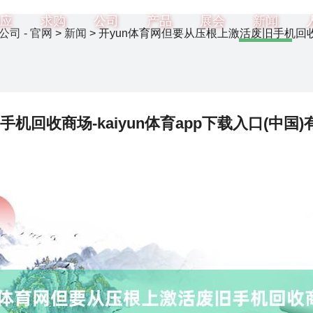
应
求购
公司
产品
展会
新闻
公司 - 官网
>
新闻
> 开yun体育网但要从压根上激活废旧手机回收商
回收商场-kaiyun体育app下载入口(中国)有