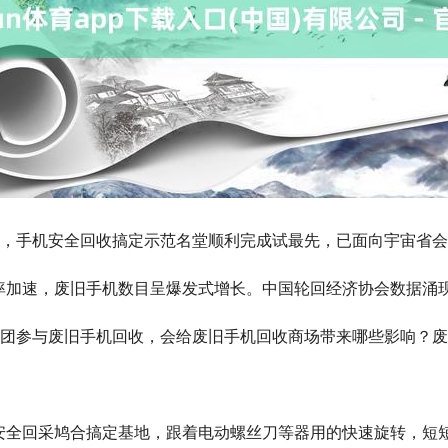
网，手机安全回收搞定示范名堂顺利完成试最先，已面向宇宙省
率加速，废旧手机数目呈爆发式增长。中国轮回经济协会数据涌
集团参与废旧手机回收，会给废旧手机回收商场带来哪些影响？废
安全回采鸠合搞定基地，跟着电动螺丝刀等器用的快速旋转，短