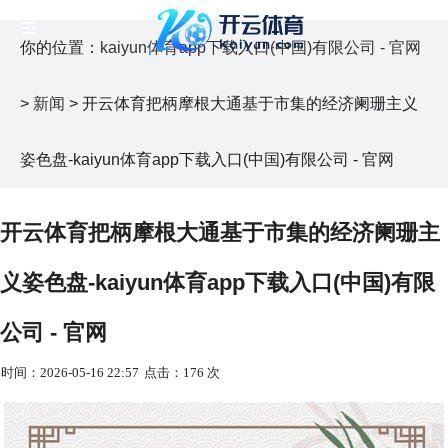
你的位置：
kaiyun体育app下载入口(中国)有限公司 - 官网
>
新闻
> 开云体育把柄摩根大通基于市集的经济阑珊主义
姿色盘-kaiyun体育app下载入口(中国)有限公司 - 官网
开云体育把柄摩根大通基于市集的经济阑珊主
义姿色盘-kaiyun体育app下载入口(中国)有限
公司 - 官网
时间：2026-05-16 22:57
点击：176 次