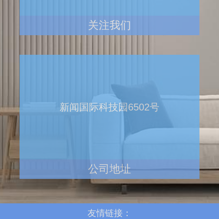
关注我们
新闻国际科技园6502号
公司地址
友情链接：