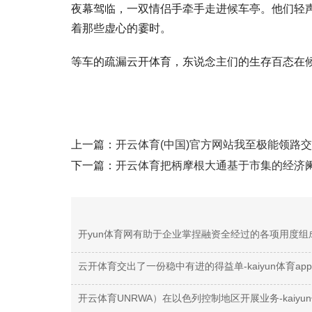
夜幕驾临，一双情侣手牵手走进候车亭。他们轻
着那些虚心的霎时。
等车的疏漏云开体育，东说念主们的生存百态在
上一篇：
开云体育(中国)官方网站我至极能领路交警的
下一篇：
开云体育把柄摩根大通基于市集的经济阑珊主义