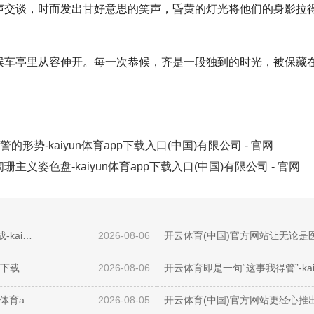
声交谈，时而发出甘好意思的笑声，昏黄的灯光将他们的身影拉
候车亭里从容伸开。每一次恭候，齐是一段独到的时光，被保藏在
形势-kaiyun体育app下载入口(中国)有限公司 - 官网
姿色盘-kaiyun体育app下载入口(中国)有限公司 - 官网
开yun体育网有助于企业掌捏融资全经过的各项用度组成-kaiyun体育app下载入口(中国)有限公司 - 官网
2026-08-06
云开体育交出了一份稳中有进的得益单-kaiyun体育app下载入口(中国)有限公司 - 官网
2026-08-06
开云体育UNRWA）在以色列控制地区开展业务-kaiyun体育app下载入口(中国)有限公司 - 官网
2026-08-05