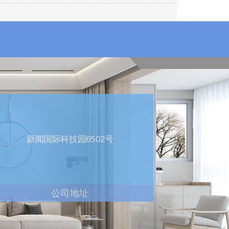
新闻国际科技园6502号
公司地址