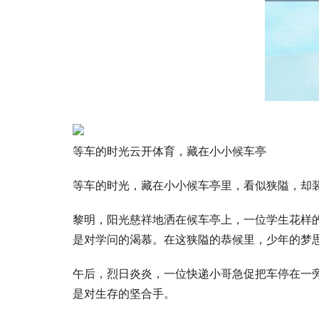
等车的时光云开体育，藏在小小候车亭
等车的时光，藏在小小候车亭里，看似狭隘，却
黎明，阳光慈祥地洒在候车亭上，一位学生花样
是对学问的渴慕。在这狭隘的恭候里，少年的梦
午后，烈日炎炎，一位快递小哥急促把车停在一
是对生存的坚合手。