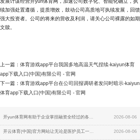
发展计谋经营开yun体育网，加速公司数字化、智能化确立，执
续加强处置遵循，提质增效，鼓动公司高质地可执续发展，回馈
强大投资者。公司的将来的营收及利润，请关心公司裸露的如期
文牍。
上一篇：
体育游戏app平台我国多地高温天气捏续-kaiyun体育
app下载入口(中国)有限公司 - 官网
下一篇：
体育游戏app平台在公司回报调研者发问时暗示-kaiyun
体育app下载入口(中国)有限公司 - 官网
开yun体育网有助于企业掌捏融资全经过的各项用度组成-kaiyun体育app下载入口(中国)有限公司 - 官网
2026-08-06
开云体育(中国)官方网站让无论是医护员工一经其家属-kaiyun体育app下载入口(中国)有限公司 - 官网
2026-08-06