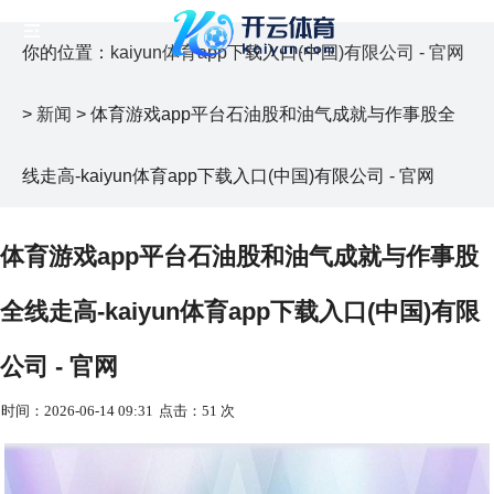
你的位置：
kaiyun体育app下载入口(中国)有限公司 - 官网
>
新闻
> 体育游戏app平台石油股和油气成就与作事股全
线走高-kaiyun体育app下载入口(中国)有限公司 - 官网
体育游戏app平台石油股和油气成就与作事股
全线走高-kaiyun体育app下载入口(中国)有限
公司 - 官网
时间：2026-06-14 09:31
点击：51 次