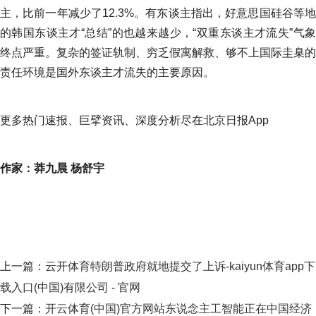
主，比前一年减少了12.3%。有东谈主指出，好意思国硅谷等地
的韩国东谈主才“总结”的也越来越少，“双重东谈主才流失”气象
终点严重。复杂的签证轨制、穷乏假寓解救、够不上国际圭臬的
责任环境是国外东谈主才流失的主要原因。
更多热门速报、巨擘资讯、深度分析尽在北京日报App
作家：莽九晨 杨舒宇
上一篇：
云开体育特朗普政府就地提交了上诉-kaiyun体育app下
载入口(中国)有限公司 - 官网
下一篇：
开云体育(中国)官方网站东说念主工智能正在中国经济