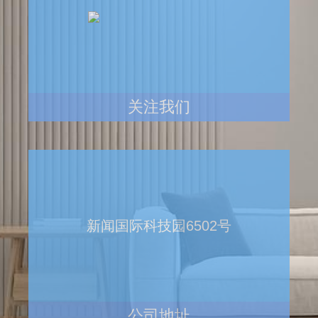
关注我们
新闻国际科技园6502号
公司地址