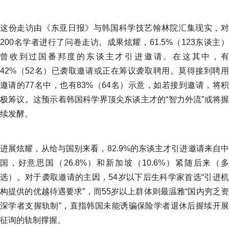
这份走访由《东亚日报》与韩国科学技艺翰林院汇集现实，对
200名学者进行了问卷走访。成果炫耀，61.5%（123东谈主）
曾收到过国番邦度的东谈主才引进邀请。在这其中，有
42%（52名）已袭取邀请或正在筹议袭取聘用。莫得接到聘用
邀请的77名中，也有83%（64名）示意，如若接到邀请，将积
极筹议。这预示着韩国科学界顶尖东谈主才的“智力外流”或将握
续发酵。
进展炫耀，从给与国别来看，82.9%的东谈主才引进邀请来自中
国，好意思国（26.8%）和新加坡（10.6%）紧随后来（多
选）。对于袭取邀请的主因，54岁以下后生科学家首选“引进机
构提供的优越待遇要求”，而55岁以上群体则最温雅“国内穷乏资
深学者支握轨制”，直指韩国未能诱骗保险学者退休后握续开展
征询的轨制撑握。