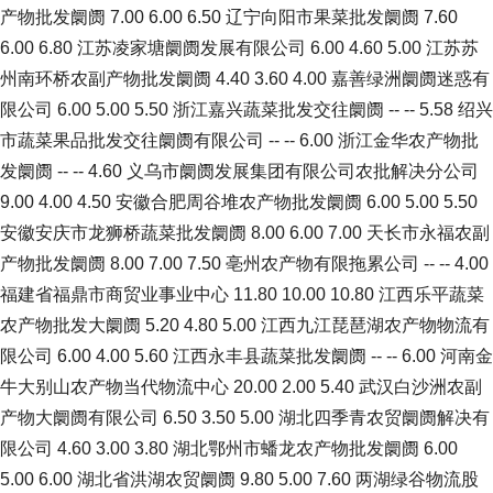
产物批发阛阓 7.00 6.00 6.50 辽宁向阳市果菜批发阛阓 7.60
6.00 6.80 江苏凌家塘阛阓发展有限公司 6.00 4.60 5.00 江苏苏
州南环桥农副产物批发阛阓 4.40 3.60 4.00 嘉善绿洲阛阓迷惑有
限公司 6.00 5.00 5.50 浙江嘉兴蔬菜批发交往阛阓 -- -- 5.58 绍兴
市蔬菜果品批发交往阛阓有限公司 -- -- 6.00 浙江金华农产物批
发阛阓 -- -- 4.60 义乌市阛阓发展集团有限公司农批解决分公司
9.00 4.00 4.50 安徽合肥周谷堆农产物批发阛阓 6.00 5.00 5.50
安徽安庆市龙狮桥蔬菜批发阛阓 8.00 6.00 7.00 天长市永福农副
产物批发阛阓 8.00 7.00 7.50 亳州农产物有限拖累公司 -- -- 4.00
福建省福鼎市商贸业事业中心 11.80 10.00 10.80 江西乐平蔬菜
农产物批发大阛阓 5.20 4.80 5.00 江西九江琵琶湖农产物物流有
限公司 6.00 4.00 5.60 江西永丰县蔬菜批发阛阓 -- -- 6.00 河南金
牛大别山农产物当代物流中心 20.00 2.00 5.40 武汉白沙洲农副
产物大阛阓有限公司 6.50 3.50 5.00 湖北四季青农贸阛阓解决有
限公司 4.60 3.00 3.80 湖北鄂州市蟠龙农产物批发阛阓 6.00
5.00 6.00 湖北省洪湖农贸阛阓 9.80 5.00 7.60 两湖绿谷物流股