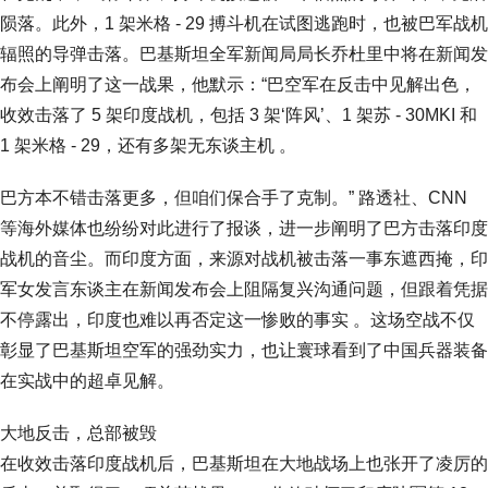
陨落。此外，1 架米格 - 29 搏斗机在试图逃跑时，也被巴军战机
辐照的导弹击落。巴基斯坦全军新闻局局长乔杜里中将在新闻发
布会上阐明了这一战果，他默示：“巴空军在反击中见解出色，
收效击落了 5 架印度战机，包括 3 架‘阵风’、1 架苏 - 30MKI 和
1 架米格 - 29，还有多架无东谈主机 。
巴方本不错击落更多，但咱们保合手了克制。” 路透社、CNN
等海外媒体也纷纷对此进行了报谈，进一步阐明了巴方击落印度
战机的音尘。而印度方面，来源对战机被击落一事东遮西掩，印
军女发言东谈主在新闻发布会上阻隔复兴沟通问题，但跟着凭据
不停露出，印度也难以再否定这一惨败的事实 。这场空战不仅
彰显了巴基斯坦空军的强劲实力，也让寰球看到了中国兵器装备
在实战中的超卓见解。
大地反击，总部被毁
在收效击落印度战机后，巴基斯坦在大地战场上也张开了凌厉的