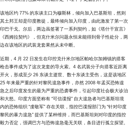
该地区约 77% 的东谈主口为穆斯林，倾向加入巴基斯坦，然则
其土邦王却是印度教徒，最终倾向加入印度，由此激发了第一次
印巴干戈。尔后，两边虽签署了一系列契约，如《塔什干宣言》
《西姆拉契约》，但克什米尔问题永恒未能得到骨子性处分，两
边在该地区的武装龙套果然从未中断。
近期，4 月 22 日发生在印控克什米尔地区帕哈尔加姆镇的搭客
枪击事件成为了这次龙套的导火索。4 名武装分子向搭客近距离
开火，形成至少 26 东谈主逝世、数十东谈主受伤，这是该地区
25 年来最严重的针对黎民遑急事件，亦然 2008 年孟买恐怖遑
急之后印度发生的最为严重的恐袭事件，引起印度社会极大诊治
和大怒。印度方面坚称有 “可信谍报” 自大遑急者与巴基斯坦境
内的恐怖组织 “虔敬军” 存在关联，指控巴谍报部门为 “针对印度
黎民的暴力遑急” 提供了某种维持，而巴基斯坦则对印度的指控
毅力否定，强调巴方与恐怖遑急毫无关联，条目进行孤立探望。