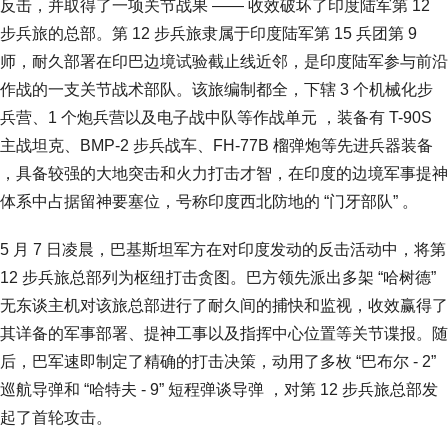
反击，并取得了一项关节战果 —— 收效破坏了印度陆军第 12
步兵旅的总部。第 12 步兵旅隶属于印度陆军第 15 兵团第 9
师，耐久部署在印巴边境试验截止线近邻，是印度陆军参与前沿
作战的一支关节战术部队。该旅编制都全，下辖 3 个机械化步
兵营、1 个炮兵营以及电子战中队等作战单元 ，装备有 T-90S
主战坦克、BMP-2 步兵战车、FH-77B 榴弹炮等先进兵器装备
，具备较强的大地突击和火力打击才智，在印度的边境军事提神
体系中占据留神要塞位，号称印度西北防地的 “门牙部队” 。
5 月 7 日凌晨，巴基斯坦军方在对印度发动的反击活动中，将第
12 步兵旅总部列为枢纽打击贪图。巴方领先派出多架 “哈树德”
无东谈主机对该旅总部进行了耐久间的捕快和监视，收效赢得了
其详备的军事部署、提神工事以及指挥中心位置等关节谍报。随
后，巴军速即制定了精确的打击决策，动用了多枚 “巴布尔 - 2”
巡航导弹和 “哈特夫 - 9” 短程弹谈导弹 ，对第 12 步兵旅总部发
起了首轮攻击。