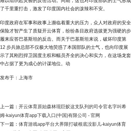
难以组织起灵验的反击活动。同期，这也对印度部队的士气形成
了千里重打击，激发了印度国内社会的泼辣和不安。
印度政府在军事和政事上濒临着重大的压力，众人对政府的安全
保险才智产生了质疑开云体育，纷纷条目政府选拔更为强硬的步
履来应答巴基斯坦的反击。而关于巴基斯坦来说，破坏印度第
12 步兵旅总部不仅极大地荧惑了本国部队的士气，也向印度展
示了其刚烈捍卫国度主权和幅员齐全的决心和实力，在这场龙套
中占据了更为成心的计谋地位。动
发布于：上海市
上一篇：
开云体育原始森林现巨蚁这支队列的司令官名字叫希
姆-kaiyun体育app下载入口(中国)有限公司 - 官网
下一篇：
体育游戏app平台大界限打破根底没影儿-kaiyun体育