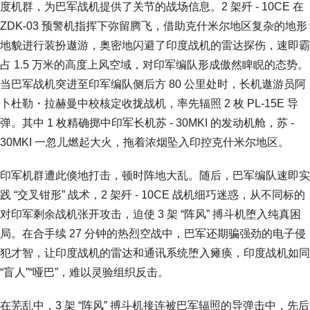
度机群，为巴军战机提供了关节的战场信息。2 架歼 - 10CE 在
ZDK-03 预警机指挥下弥留腾飞，借助克什米尔地区复杂的地形
地貌进行装扮遨游，奥密地闪避了印度战机的雷达探伤，速即霸
占 1.5 万米的高度上风空域，对印军编队形成傲然睥睨的态势。
当巴军战机突进至印军编队侧后方 80 公里处时，长机遨游员阿
卜杜勒・拉赫曼中校核定收拢战机，率先辐照 2 枚 PL-15E 导
弹。其中 1 枚精确掷中印军长机苏 - 30MKI 的发动机舱，苏 -
30MKI 一忽儿燃起大火，拖着浓烟坠入印控克什米尔地区。
印军机群遭此倏地打击，顿时阵地大乱。随后，巴军编队速即实
践 “交叉钳形” 战术，2 架歼 - 10CE 战机细巧迷惑，从不同标的
对印军剩余战机张开攻击，迫使 3 架 “阵风” 搏斗机堕入纯真困
局。在合手续 27 分钟的热烈空战中，巴军还期骗强劲的电子侵
犯才智，让印度战机的雷达和通讯系统堕入瘫痪，印度战机如同
“盲人”“哑巴”，难以灵验组织反击。
在芜乱中，3 架 “阵风” 搏斗机接连被巴军辐照的导弹击中，先后