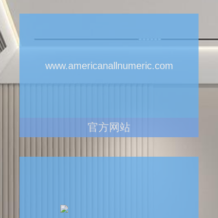
www.americanallnumeric.com
官方网站