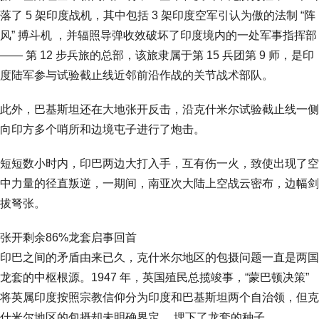
落了 5 架印度战机，其中包括 3 架印度空军引认为傲的法制 “阵
风” 搏斗机 ，并辐照导弹收效破坏了印度境内的一处军事指挥部
—— 第 12 步兵旅的总部，该旅隶属于第 15 兵团第 9 师，是印
度陆军参与试验截止线近邻前沿作战的关节战术部队。
此外，巴基斯坦还在大地张开反击，沿克什米尔试验截止线一侧
向印方多个哨所和边境屯子进行了炮击。
短短数小时内，印巴两边大打入手，互有伤一火，致使出现了空
中力量的径直叛逆，一期间，南亚次大陆上空战云密布，边幅剑
拔弩张。
张开剩余86%龙套启事回首
印巴之间的矛盾由来已久，克什米尔地区的包摄问题一直是两国
龙套的中枢根源。1947 年，英国殖民总揽竣事，“蒙巴顿决策”
将英属印度按照宗教信仰分为印度和巴基斯坦两个自治领，但克
什米尔地区的包摄却未明确界定 ，埋下了龙套的种子。