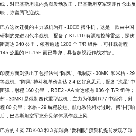
线，对巴基斯坦境内贪图发动攻击，巴基斯坦空军速即作念出反
映，弥留腾飞迎战。
巴方这次迁徙的主力战机为歼 - 10CE 搏斗机，这是一款由中国
研制的先进四代半战机，配备了 KLJ-10 有源相控阵雷达，探伤
距离达 240 公里，领有逾越 1200 个 T/R 组件 ，可挂载射程
145 公里的 PL-15E 而已导弹，具备超视距作战才智 。
印度方面则派出了包括法制 “阵风”、俄制苏 - 30MKI 和米格 - 29
等战机。“阵风” 搏斗机单价高达 2.4 亿好意思元，配备 “流星” 中
距弹，射程 160 公里 ，RBE2 - AA 雷达领有 836 个 T/R 组件；
苏 - 30MKI 是俄制四代重型战机，主力为俄制 R77 中距弹，射
程 80 公里；米格 - 29 航程较短、航电系统相对过时。搏斗打响
后，巴基斯坦空军充分见解体系作战上风。
巴方的 4 架 ZDK-03 和 3 架瑞典 “爱利眼” 预警机提前发现了印