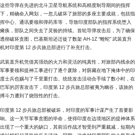
这些导弹在先进的北斗卫星导航系统和高精度制导期间的指挥
下，精确命入网划，一忽儿破坏了旅部的多座主要成就，包括指
挥中心、通讯要领和弹药库等 ，导致印度部队的指挥系统堕入
瘫痪，部队之间失去了灵验的持续。首轮导弹攻击后，为了确保
透彻破坏贪图，巴基斯坦还迁徙了数架 AH-1Z “蝰蛇” 武装直升
机对印度第 12 步兵旅总部进行了补充打击。
武装直升机凭借其强劲的火力和灵活的纯真性，对旅部内残余的
军事要领和提神工事进行了逐个废除，对荫藏在地下掩体中的印
度士兵也赐与了千里重打击。统统攻击活动合手续了数小时，在
巴军的厉害攻击下，印度第 12 步兵旅总部被夷为幽谷，该旅的
搏斗力遭到了烧毁性的打击。
印度第 12 步兵旅总部被破坏，对印度的军事计谋产生了首要影
响。这一关节军事贪图的毕命，使得印度在边境地区的提神体系
出现了一个重大的缺口，其前沿作战才智受到严重裁减，短期内