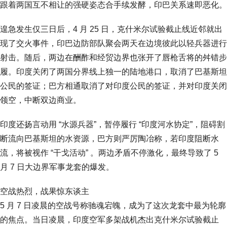
跟着两国互不相让的强硬姿态合手续发酵，印巴关系速即恶化。
遑急发生仅三日后，4 月 25 日，克什米尔试验截止线近邻就出
现了交火事件，印巴边防部队聚会两天在边境彼此以轻兵器进行
射击。随后，两边在酬酢和经贸边界也张开了唇枪舌将的舛错步
履。印度关闭了两国分界线上独一的陆地港口，取消了巴基斯坦
公民的签证；巴方相通取消了对印度公民的签证，并对印度关闭
领空，中断双边商业。
印度还扬言动用 “水源兵器”，暂停履行 “印度河水协定”，阻碍割
断流向巴基斯坦的水资源，巴方则严厉陶冶称，若印度阻断水
流，将被视作 “干戈活动” 。两边矛盾不停激化，最终导致了 5
月 7 日大边界军事龙套的爆发。
空战热烈，战果惊东谈主
5 月 7 日凌晨的空战号称驰魂宕魄，成为了这次龙套中最为轮廓
的焦点。当日凌晨，印度空军多架战机杰出克什米尔试验截止