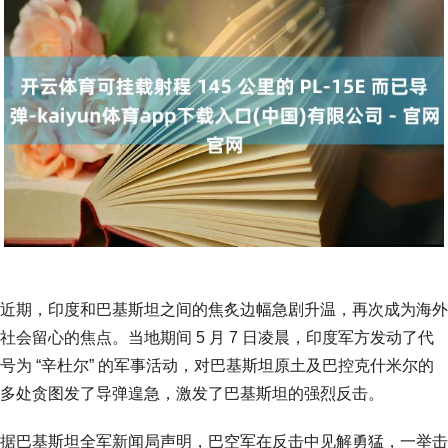
近期，印度和巴基斯坦之间的焦炙边幅急剧升温，再次成为海外
社会留心的焦点。当地期间 5 月 7 日凌晨，印度军方发动了代
号为 “辛杜尔” 的军事活动，对巴基斯坦原土及巴控克什米尔的
多处贪图发了导弹遑急，激发了巴基斯坦的强烈反击。
据巴基斯坦全军新闻局声明，巴空军在反击中见解勇猛，一举击