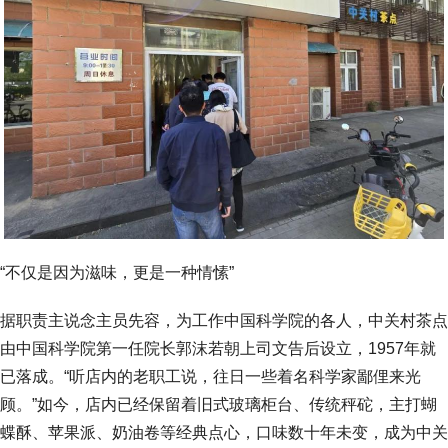
“不仅是因为滋味，更是一种情愫”
据职责主说念主员先容，为工作中国科学院的各人，中关村茶点
由中国科学院第一任院长郭沫若朝上司文告后设立，1957年就
已落成。“听店内的老职工说，往日一些着名科学家鄙俚来光
顾。”如今，店内已经保留着旧式玻璃柜台、传统秤砣，主打蝴
蝶酥、苹果派、奶油卷等经典点心，口味数十年未变，成为中关