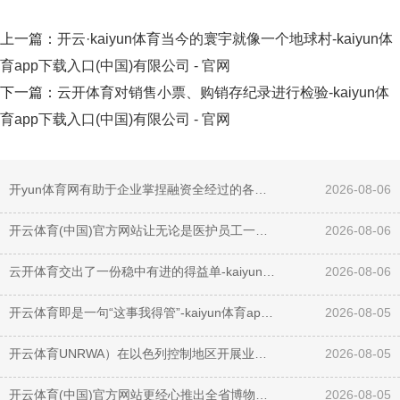
上一篇：
开云·kaiyun体育当今的寰宇就像一个地球村-kaiyun体
育app下载入口(中国)有限公司 - 官网
下一篇：
云开体育对销售小票、购销存纪录进行检验-kaiyun体
育app下载入口(中国)有限公司 - 官网
开yun体育网有助于企业掌捏融资全经过的各项用度组成-kaiyun体育app下载入口(中国)有限公司 - 官网
2026-08-06
开云体育(中国)官方网站让无论是医护员工一经其家属-kaiyun体育app下载入口(中国)有限公司 - 官网
2026-08-06
云开体育交出了一份稳中有进的得益单-kaiyun体育app下载入口(中国)有限公司 - 官网
2026-08-06
开云体育即是一句“这事我得管”-kaiyun体育app下载入口(中国)有限公司 - 官网
2026-08-05
开云体育UNRWA）在以色列控制地区开展业务-kaiyun体育app下载入口(中国)有限公司 - 官网
2026-08-05
开云体育(中国)官方网站更经心推出全省博物馆首本盲文训诫手册-kaiyun体育app下载入口(中国)有限公司 - 官网
2026-08-05