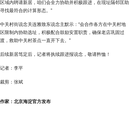
区域内聘请新居，咱们会全力协助并积极跟进，在现址隔邻匡助
寻找最符合的计算形态。”
中关村街说念关连雅致东说念主默示：“会合作各方在中关村地
区限制内协助选址，积极配合鼓励安置职责，确保老店巩固过
渡，救助中关村茶点一直开下去。”
后续新居笃定后，记者将执续跟进报说念，敬请矜恤！
记者：李平
裁剪：张斌
作家：北京海淀官方发布