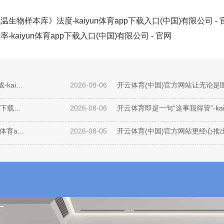
物样本库》法度-kaiyun体育app下载入口(中国)有限公司 - 
aiyun体育app下载入口(中国)有限公司 - 官网
开yun体育网有助于企业掌捏融资全经过的各项用度组成-kaiyun体育app下载入口(中国)有限公司 - 官网
2026-08-06
云开体育交出了一份稳中有进的得益单-kaiyun体育app下载入口(中国)有限公司 - 官网
2026-08-06
开云体育UNRWA）在以色列控制地区开展业务-kaiyun体育app下载入口(中国)有限公司 - 官网
2026-08-05