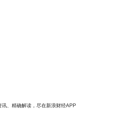
。
资讯、精确解读，尽在新浪财经APP