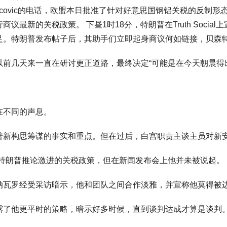
efcovic的电话，欧盟本日批准了针对好意思国钢铝关税的反制
最新的关税政策。 下昼1时18分，特朗普在Truth Socia
特朗普发布帖子后，其助手们立即起身商议何如链接，贝森特
几天来一直在研讨更正道路，最终决定“可能是在今天朝晨得出
不同的声息。
新构思筹谋的事实和重点。但在过后，白宫职责主谈主员对新
朗普推论激进的关税政策，但在新闻发布会上他并未被说起。
瓦罗经受采访暗示，他和团队之间合作淡雅，并宣称他莫得被
了他更平时的策略，暗示好多时候，直到谈判达成才算是谈判