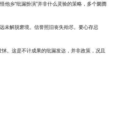
他乡“纰漏扮演”并非什么灵验的策略，多个阛阓
还远未解脱窘境。信誉照旧丧失殆尽。要心存忌
发怵。这是不计成果的纰漏发达，并非政策，况且