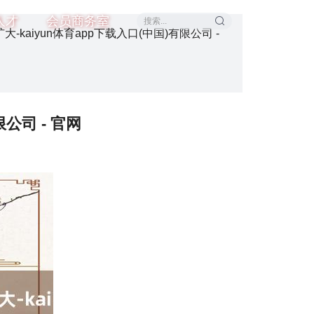
人才
会员商务室
kaiyun体育app下载入口(中国)有限公司 -
公司 - 官网