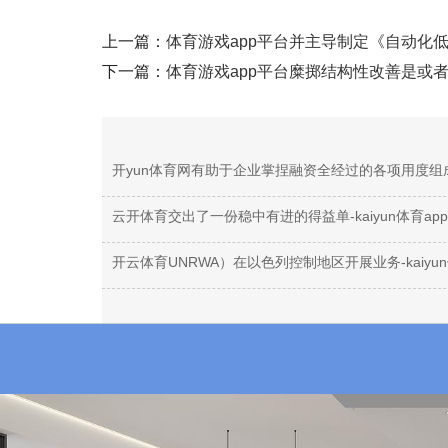
上一篇：
体育游戏app平台并主导制定《自动化低温生
下一篇：
体育游戏app平台糜掷结构性改善是或者率-k