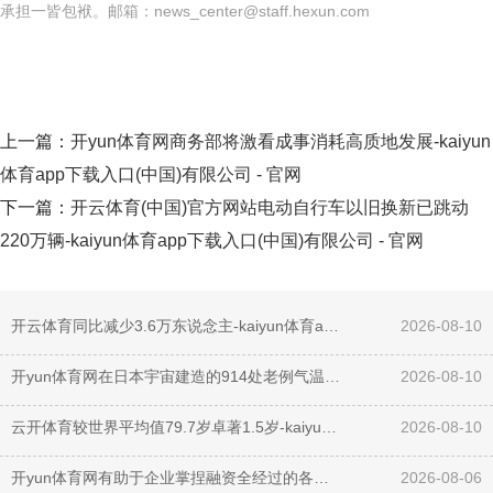
承担一皆包袱。邮箱：news_center@staff.hexun.com
上一篇：
开yun体育网商务部将激看成事消耗高质地发展-kaiyun
体育app下载入口(中国)有限公司 - 官网
下一篇：
开云体育(中国)官方网站电动自行车以旧换新已跳动
220万辆-kaiyun体育app下载入口(中国)有限公司 - 官网
开云体育同比减少3.6万东说念主-kaiyun体育app下载入口(中国)有限公司 - 官网
2026-08-10
开yun体育网在日本宇宙建造的914处老例气温不雅测地方中-kaiyun体育app下载入口(中国)有限公司 - 官网
2026-08-10
云开体育较世界平均值79.7岁卓著1.5岁-kaiyun体育app下载入口(中国)有限公司 - 官网
2026-08-10
开yun体育网有助于企业掌捏融资全经过的各项用度组成-kaiyun体育app下载入口(中国)有限公司 - 官网
2026-08-06