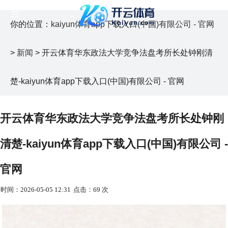
你的位置：
kaiyun体育app下载入口(中国)有限公司 - 官网
>
新闻
> 开云体育华东政法大学竞争法盘考所长处钟刚清
楚-kaiyun体育app下载入口(中国)有限公司 - 官网
开云体育华东政法大学竞争法盘考所长处钟刚
清楚-kaiyun体育app下载入口(中国)有限公司 -
官网
时间：2026-05-05 12:31
点击：69 次