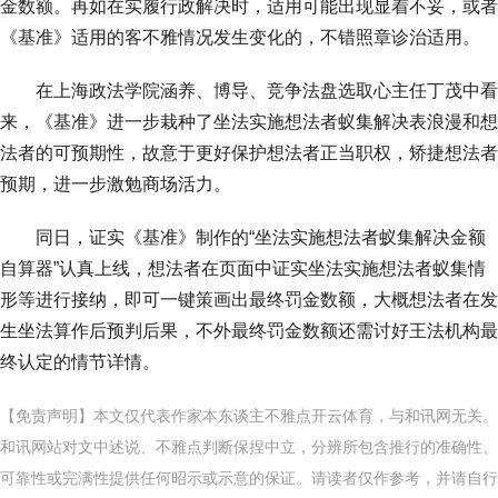
金数额。再如在实履行政解决时，适用可能出现显着不妥，或者
《基准》适用的客不雅情况发生变化的，不错照章诊治适用。
在上海政法学院涵养、博导、竞争法盘选取心主任丁茂中看
来，《基准》进一步栽种了坐法实施想法者蚁集解决表浪漫和想
法者的可预期性，故意于更好保护想法者正当职权，矫捷想法者
预期，进一步激勉商场活力。
同日，证实《基准》制作的“坐法实施想法者蚁集解决金额
自算器”认真上线，想法者在页面中证实坐法实施想法者蚁集情
形等进行接纳，即可一键策画出最终罚金数额，大概想法者在发
生坐法算作后预判后果，不外最终罚金数额还需讨好王法机构最
终认定的情节详情。
【免责声明】本文仅代表作家本东谈主不雅点开云体育，与和讯网无关。
和讯网站对文中述说、不雅点判断保捏中立，分辨所包含推行的准确性、
可靠性或完满性提供任何昭示或示意的保证。请读者仅作参考，并请自行