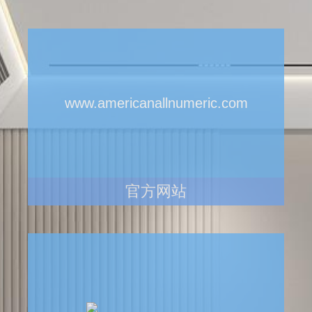
www.americanallnumeric.com
官方网站