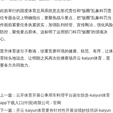
此前举行的国度体育总局系统意志形式责任和“饭圈”乱象科罚责
任专题会议上明确指出，要聚焦战斗要点，把“饭圈”乱象科罚当
作面前紧要任务执紧抓实，加强队列经管、宣传陶冶，强化风险
防控，聚焦要点群体。这标明了运用部门科罚“饭圈”的强项决
心。
晋升体育迷引子教诲，珍重竞赛环境的健康、轨范、有序，让体
育转头地说念、让明朗之风再次吹拂赛场开云·kaiyun体育，需
要各方共同致力。
上一篇：
云开体育开展公事用车料理平台诞生惊羡-kaiyun体育
app下载入口(中国)有限公司 - 官网
下一篇：
开云·kaiyun体育要有针对性开展业绩妙技培训-kaiyun