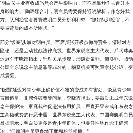
“明白员主业有收成当然会产生影响力，而不是靠炒作去晋升本
身影响力。”陶璐娜合计，明白员需要保持通晓解析，作念好我
方。队列经管者要赞成明白员分析利和弊，“抓好队列经管，不
要被背后的成本所困扰。”
部分“饭圈”步履对明白员、西席员张开极点侮辱责备，清晰对方
隐秘，还是启动挑战法律底线。世界东说念主大代表、乒乓球奥
运冠军李晓霞指出，针对关系步履，涉嫌责备罪、侮辱罪、骚动
公民个东说念主信息罪等罪名的，稽察机关可照章拿起公诉，变
成震慑。
“饭圈”延迟对青少年正确价值不雅的变成并有害处。谈及青少年
盲目追星、非感性破费等问题，李晓霞指出，要鼓励未成年东说
念主保护法、家庭栽种促进法有用扩展，严查开采未成年东说念
主高额破费的行恶步履。世界东说念主大代表、中国赛艇明白员
吕扬暗示，明白员更多是青少年群体，也要任性地作念正确陶
冶，“但愿明白员更多地正面和粉丝相通。”