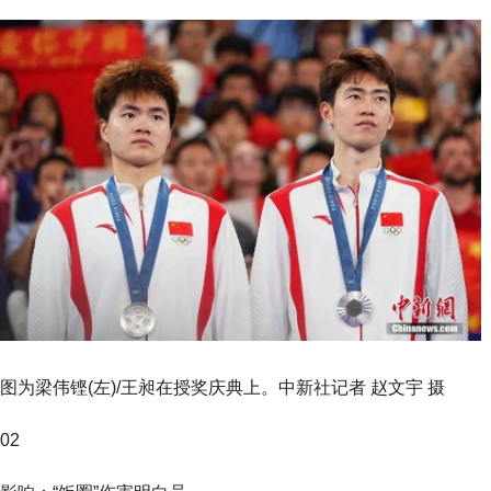
图为梁伟铿(左)/王昶在授奖庆典上。中新社记者 赵文宇 摄
02