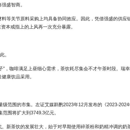
路强盛智商。
材料等关节原料采购上均具备协同效应。因此，凭借强盛的供应链
在资本戒指上的上风再一次充分暴露。
于此。
子”，咖啡满足上昼细心需求，茶饮耗尽集会不才午茶时段。瑞幸
性健康饮品采用。
级范围的市集。左证艾媒斟酌2023年12月发布的《2023-2
范围将扩大到3749.3亿元。
代。新茶饮的发展壮大，始于对早期使用碎茶粉和奶精冲调的奶