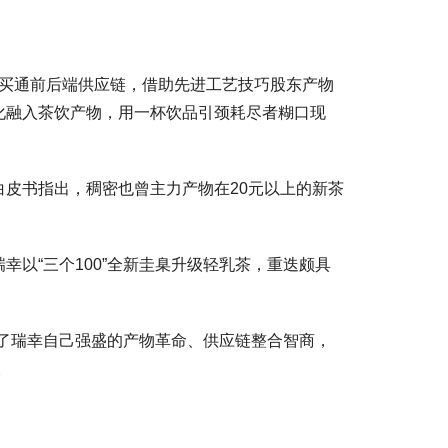
过买通前后端供应链，借助先进工艺技巧股东产物
化融入茶饮产物，用一杯饮品引颈耗尽者糊口现
皮书指出，稠密也曾主力产物在20元以上的新茶
以“三个100”全新圭臬升级轻乳茶，重迭颇具
了瑞幸自己强盛的产物革命、供应链整合智商，
。