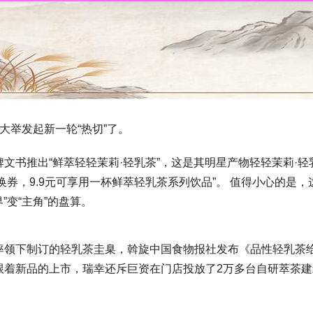
大举发起新一轮“热切”了。
文书推出“鲜萃轻轻茉莉·轻乳茶”，这是其明星产物轻轻茉莉·
兑换券，9.9元可享用一杯鲜萃轻乳茶系列饮品”。 值得小心的
”变“主角”的盘算。
领下制订的轻乳茶圭臬，斡旋中国食物报社发布《品性轻乳茶给与“
跟着新品的上市，瑞幸还斥巨资在门店投放了2万多台自研萃茶建