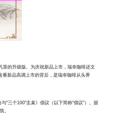
轻乳茶的升级版。为庆祝新品上市，瑞幸咖啡还文
是，这番新品高调上市的背后，是瑞幸咖啡从头界
三个100”圭臬》倡议（以下简称“倡议”）。据
筑。