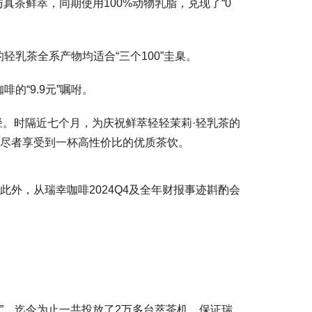
真茶鲜萃，同期使用100%动物乳脂，兑现了“0
乳茶全系产物均适合“三个100”圭臬。
“9.9元”嘱咐。
行径。时隔近七个月，为庆祝鲜萃轻轻茉莉·轻乳茶的
让耗尽者享受到一杯高性价比的优质茶饮。
外，从瑞幸咖啡2024Q4及全年财报事迹斟酌会
”，迄今为止一共投放了2万多台萃茶机，保证瑞