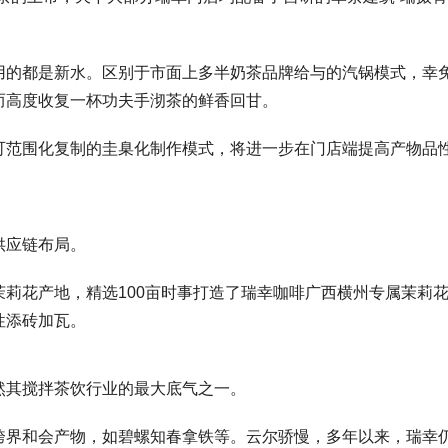
用的都是新水。区别于市面上多半奶茶品牌给与的汽锅模式，幸
而高度收复一杯功夫手沏茶的鲜香回甘。
可范围化复制的圭臬化制作模式，将进一步在门店端提高产物品
供应链布局。
莉花产地，精选100亩时事打造了瑞幸咖啡广西横州专属茉莉
性添砖加瓦。
然其搅拌茶饮行业的最大底气之一。
跨界和会产物，如碧螺知春拿铁等。云尔骄慢，多年以来，瑞幸