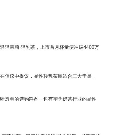
轻轻茉莉·轻乳茶，上市首月杯量便冲破4400万
幸在倡议中提议，品性轻乳茶应适合三大圭臬，
明晰透明的选购斟酌，也有望为奶茶行业的品性
。