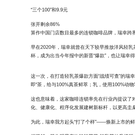
“三个100”和9.9元
张开剩余86%
算作中国门店数目最多的连锁咖啡品牌，瑞幸跨界
早在2020年，瑞幸就曾在天下较早推放洋风轻乳
杯，成为出当今年报中的新晋“爆款”，也让瑞幸
这一次，在打造轻乳茶爆款方面“战绩可查”的瑞
即“茶，给与100%真茶鲜萃；乳，使用100%动物乳
这也意味着，这家咖啡连锁率先在行业内提议了对
化、健康化、程序化发展建树新标杆，以更高圭
为此，瑞幸我方起头“打了个样”——焕新上市的鲜