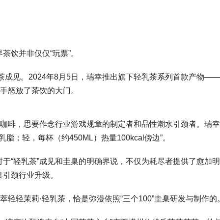
茶饮并非仅仅“玩票”。
茶成见。2024年8月5日，瑞幸推出旗下轻乳茶系列首款产物——
得手怒放了茶饮的大门。
幸咖啡，思要作念行业游戏规章的制定者和品性潮水引颈者。瑞
脂；轻，每杯（约450ML）热量100kcal傍边”。
于“轻乳茶”成见和圭臬的明确界说，不仅为耗尽者提供了愈加
臬引颈行业升级。
萃轻轻茉莉·轻乳茶，恰是弥漫依照“三个100”圭臬研发与制作的