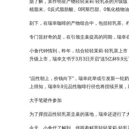
据了解，算作明星产物轻轻茉莉·轻乳茶的升级版，
植脂末、0反式脂肪酸、0阿斯巴甜、0氢化植物油
刻下，在瑞幸咖啡的产物组合中，包括轻乳茶、柠
专门旨好奇的是，在引颈圭臬提高的同期，瑞幸在
小食代钟情到，昨年，结合轻轻茉莉·轻乳茶上市，
升级上市，瑞幸文书于3月3日开启“送5亿杯9.
“品性朝上，价钱向下”，瑞幸此举或引发新一轮
上得知，瑞幸9.9元品性咖啡行径也将捏续开展
大手笔硬件参加
为了撑捏品性轻乳茶圭臬的落地，瑞幸还进行了
今天，小食代了解到，伴跟着鲜萃轻轻茉莉·轻乳