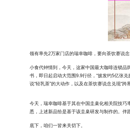
领有率先2万家门店的瑞幸咖啡，要向茶饮赛说念
小食代钟情到，今天，这家中国最大咖啡连锁品牌
书，即日起启动大范围9.9行径，“披发约5亿张
说“轻乳茶”的大动作，以及在茶饮赛说念兑现“跨界
今天，瑞幸咖啡基于其在中国圭臬化相关院技巧率
悉，上述新品恰是基于该圭臬研发与制作的。伴
底下，咱们一皆来关切下。