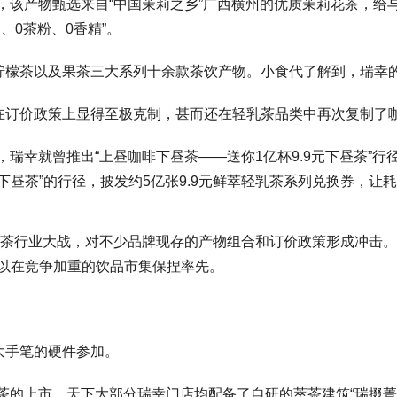
该产物甄选来自“中国茉莉之乡”广西横州的优质茉莉花茶，给与
、0茶粉、0香精”。
檬茶以及果茶三大系列十余款茶饮产物。小食代了解到，瑞幸的轻
订价政策上显得至极克制，甚而还在轻乳茶品类中再次复制了咖啡的
瑞幸就曾推出“上昼咖啡下昼茶——送你1亿杯9.9元下昼茶”
9元下昼茶”的行径，披发约5亿张9.9元鲜萃轻乳茶系列兑换券，
奶茶行业大战，对不少品牌现存的产物组合和订价政策形成冲击。此
，以在竞争加重的饮品市集保捏率先。
大手笔的硬件参加。
茶的上市，天下大部分瑞幸门店均配备了自研的萃茶建筑“瑞掇菁