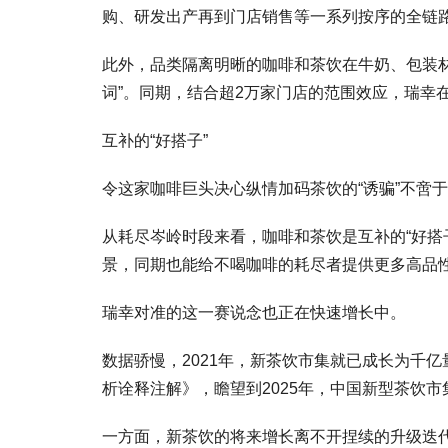
购、研发出产再到门店销售等一系列按序的全链
此外，品类隔离明晰的咖啡和茶饮在牛奶、包装
词”。同期，结合超2万家门店的范围效应，瑞幸
互补的“好搭子”
令这家咖啡巨头决心纵情加码茶饮的“诱骗”不啻
从耗尽岑岭时段来看，咖啡和茶饮是互补的“好搭
景，同期也能给不喝咖啡的耗尽者提供更多高品
瑞幸对准的这一赛说念也正在快速增长中。
数据骄慢，2021年，新茶饮市集就已成长为千亿量
析诠释注解》，瞻望到2025年，中国新型茶饮市集
一方面，新茶饮的将来增长离不开捏续的升级迭